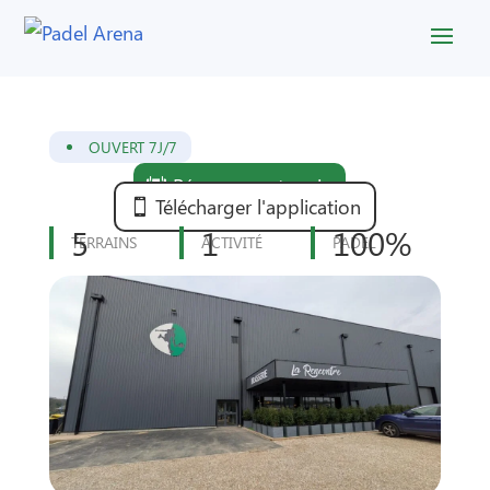
OUVERT 7J/7
Réserver un terrain
Télécharger l'application
5
1
100%
TERRAINS
ACTIVITÉ
PADEL