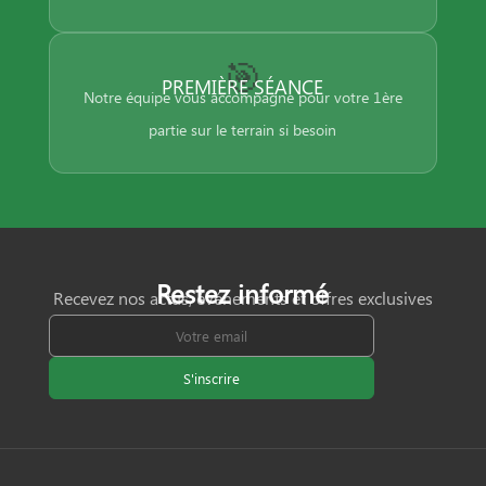
🎯
PREMIÈRE SÉANCE
Notre équipe vous accompagne pour votre 1ère
partie sur le terrain si besoin
Restez informé
Recevez nos actus, événements et offres exclusives