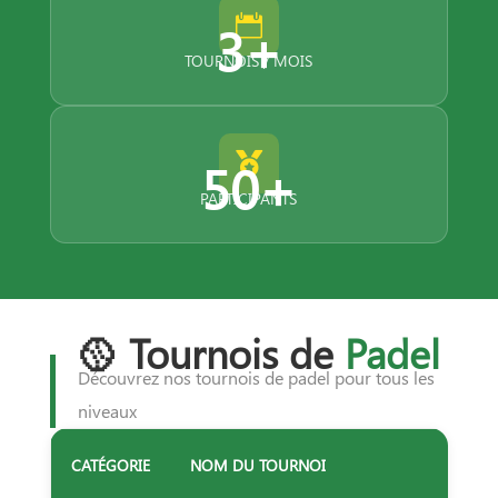

3+
TOURNOIS / MOIS

50+
PARTICIPANTS
🥎 Tournois de
Padel
Découvrez nos tournois de padel pour tous les
niveaux
CATÉGORIE
NOM DU TOURNOI