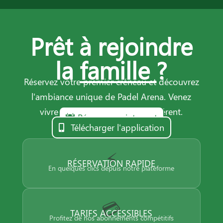
Prêt à rejoindre
la
famille
?
Réservez votre premier créneau et découvrez
l'ambiance unique de Padel Arena. Venez
vivre l'expérience d'un club différent.
Réserver maintenant
Télécharger l'application
⚡
RÉSERVATION RAPIDE
En quelques clics depuis notre plateforme
💳
TARIFS ACCESSIBLES
Profitez de nos abonnements compétitifs