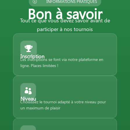
INFORMATIONS PRATIQUES
p
Bon à savoir
Tout ce que vous devez savoir avant de
participer à nos tournois

Inscription
Les inscriptions se font via notre plateforme en
ligne. Places limitées !

Niveau
Choisissez le tournoi adapté à votre niveau pour
un maximum de plaisir